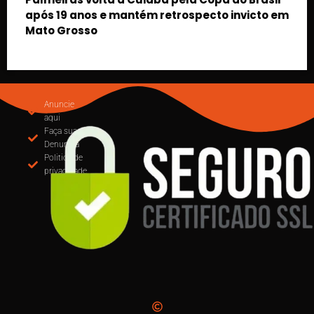
invicto em
MUDANÇA NA EMISSÃO DE NOTAS: CUIABÁ
OBRIGA USO DO EMISSOR NACIONAL DE NFS
PARTIR DE SETEMBRO
Anuncie
aqui
Faça sua
Denuncia
Politica de