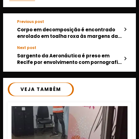
Previous post
Corpo em decomposição é encontrado
enrolado em toalha roxa às margens da
MT-471 em Rondonópolis
Next post
Sargento da Aeronáutica é preso em
Recife por envolvimento com pornografia
infantil em desdobramento de
investigação de Canarana (MT)
VEJA TAMBÉM