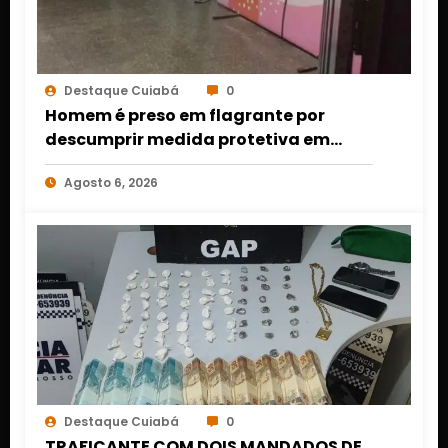
Destaque Cuiabá
0
Homem é preso em flagrante por
descumprir medida protetiva em
Cuiabá após acionamento de botão
Agosto 6, 2026
do pânico
Destaque Cuiabá
0
TRAFICANTE COM DOIS MANDADOS DE