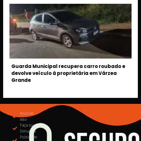
o e
Suspeito furta HB20, foge da PM e acaba
preso após perseguição pelas ruas de Cuiabá