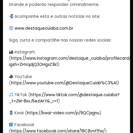
Grande e poderão responder criminalmente.
Acompanhe esta e outras notícias no site:
www.destaquecuiaba.com.br
Siga, curta e compartilhe nas nossas redes sociais:
Instagram
(
https://www.instagram.com/destaque_cuiaba/profilecard/?
igsh=ZHVqdjQ3OHgxZ3k1
)
YouTube
(
https://www.youtube.com/@DestaqueCuiab%C3%A1
)
TikTok (
https://www.tiktok.com/@destaque.cuiaba?
_t=ZM-8xvJ5ezlArY&_r=1
)
Kwai (
https://kwai-video.com/p/9QCjxgnu
)
Facebook
(
https://www.facebook.com/share/19C8vnf1fw/
)