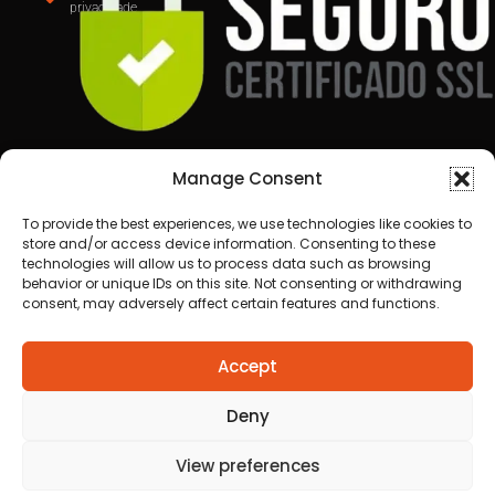
Anuncie
aqui
Faça sua
Denuncia
Politica de
privacidade
Manage Consent
To provide the best experiences, we use technologies like cookies to
store and/or access device information. Consenting to these
technologies will allow us to process data such as browsing
behavior or unique IDs on this site. Not consenting or withdrawing
consent, may adversely affect certain features and functions.
Todos os direitos reservados a Destaque Cuiabá
Accept
MT | 2025
Desenvolvido por Cafecursinho - soluções digitais
Deny
View preferences