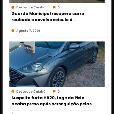
Destaque Cuiabá
0
Guarda Municipal recupera carro
roubado e devolve veículo à
proprietária em Várzea Grande
Agosto 7, 2026
Destaque Cuiabá
0
Suspeito furta HB20, foge da PM e
acaba preso após perseguição pelas
ruas de Cuiabá