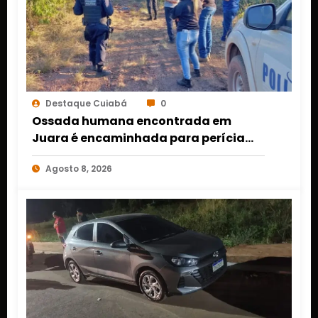
Destaque Cuiabá
0
Ossada humana encontrada em
Juara é encaminhada para perícia
em Cuiabá; identidade da vítima
Agosto 8, 2026
segue desconhecida