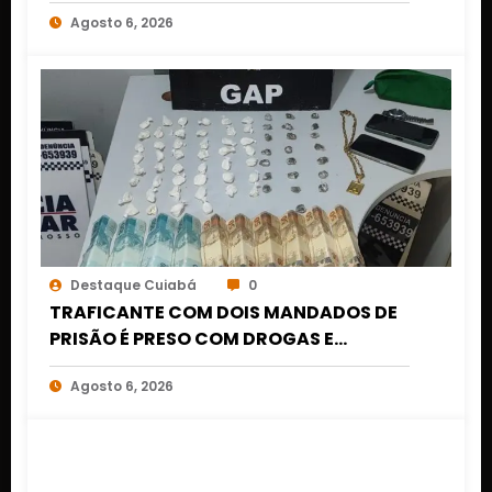
Cuiabá após acionamento de botão
Agosto 6, 2026
do pânico
Destaque Cuiabá
0
TRAFICANTE COM DOIS MANDADOS DE
PRISÃO É PRESO COM DROGAS E
DINHEIRO NO 1º DE MARÇO EM CUIABÁ
Agosto 6, 2026