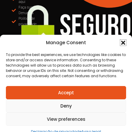
MUDANÇA NA EMISSÃO DE NOTAS: CUIABÁ
OBRIGA USO DO EMISSOR NACIONAL DE NFS-e 
PARTIR DE SETEMBRO
Manage Consent
To provide the best experiences, we use technologies like cookies to
store and/or access device information. Consenting to these
Anuncie
technologies will allow us to process data such as browsing
aqui
behavior or unique IDs on this site. Not consenting or withdrawing
Faça sua
consent, may adversely affect certain features and functions.
Denuncia
Politica de
privacidade
Accept
Deny
View preferences
Declaração de privacidade
Aviso legal