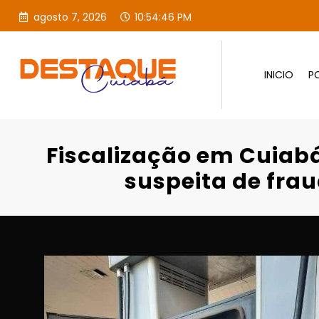
agosto 7, 2026
10:54:47 PM
INICIO
PO
Fiscalização em Cuiabá e Várzea Gran
Fiscalização em Cuiabá
suspeita de fra