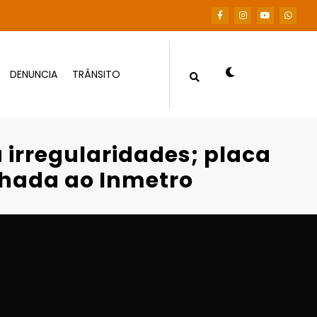
DENUNCIA
TRÂNSITO
ita de fraude é apreendida e encaminhada
 irregularidades; placa
nhada ao Inmetro