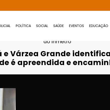
LICIAL
POLÍTICA
SOCIAL
SAÚDE
EVENTOS
EDUCAÇÃO
Página inicial
Destaques
de identifica irregularidades; placa suspe
ao Inmetro
 e Várzea Grande identifica
ude é apreendida e encami