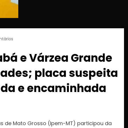
tários
abá e Várzea Grande
idades; placa suspeita
dida e encaminhada
das de Mato Grosso (Ipem-MT) participou da