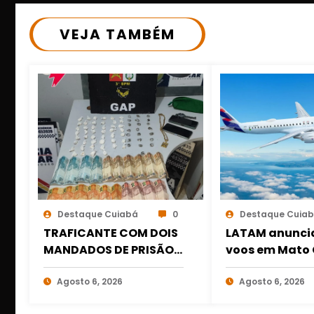
VEJA TAMBÉM
Destaque Cuiabá
0
Destaque Cuia
TRAFICANTE COM DOIS
LATAM anunci
MANDADOS DE PRISÃO É
voos em Mato 
PRESO COM DROGAS E
amplia conexõ
DINHEIRO NO 1º DE
Agosto 6, 2026
partir de Cuia
Agosto 6, 2026
MARÇO EM CUIABÁ
Rondonópolis