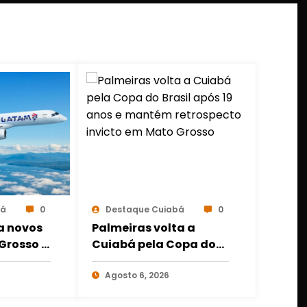
bá
0
Destaque Cuiabá
0
a novos
Palmeiras volta a
Grosso e
Cuiabá pela Copa do
es a
Brasil após 19 anos e
bá e
mantém retrospecto
Agosto 6, 2026
invicto em Mato