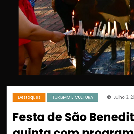
Destaques
TURISMO E CULTURA
Julho 3, 
Festa de São Benedi
quinta com programa