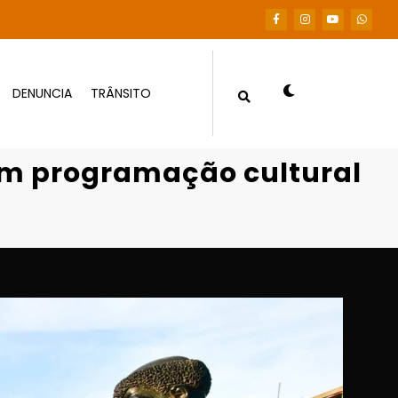
DENUNCIA
TRÂNSITO
ltural e religiosa em Cuiabá
om programação cultural