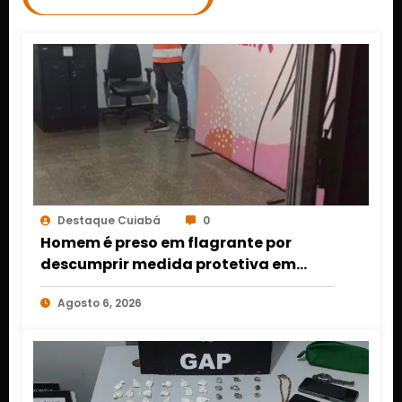
Destaque Cuiabá
0
Homem é preso em flagrante por
descumprir medida protetiva em
Cuiabá após acionamento de botão
Agosto 6, 2026
do pânico