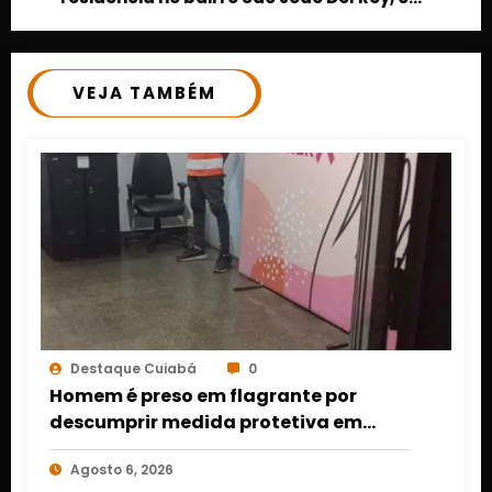
Cuiabá
VEJA TAMBÉM
Destaque Cuiabá
0
Homem é preso em flagrante por
descumprir medida protetiva em
Cuiabá após acionamento de botão
Agosto 6, 2026
do pânico