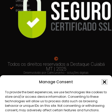
MUDANÇA NA EMISSÃO DE NOTAS: CUI
OBRIGA USO DO EMISSOR NACIONAL DE 
PARTIR DE SETEMBRO
Anuncie
aqui
Faça sua
Denuncia
Politica de
privacidade
Manage Consent
To provide the best experiences, we use technologies like cookies to
store and/or access device information. Consenting to these
technologies will allow us to process data such as browsing
behavior or unique IDs on this site. Not consenting or withdrawing
consent, may adversely affect certain features and functions.