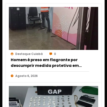
Destaque Cuiabá
0
Homem é preso em flagrante por
descumprir medida protetiva em
Cuiabá após acionamento de botão
Agosto 6, 2026
do pânico