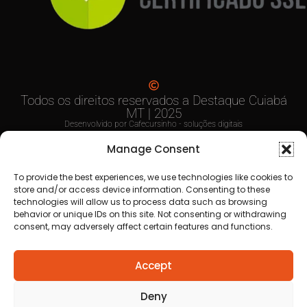
Anuncie
aqui
Faça sua
Denuncia
Politica de
privacidade
Manage Consent
To provide the best experiences, we use technologies like cookies to
store and/or access device information. Consenting to these
technologies will allow us to process data such as browsing
behavior or unique IDs on this site. Not consenting or withdrawing
consent, may adversely affect certain features and functions.
Todos os direitos reservados a Destaque Cuiabá
MT | 2025
Accept
Desenvolvido por Cafecursinho - soluções digitais
Deny