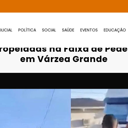
LICIAL
POLÍTICA
SOCIAL
SAÚDE
EVENTOS
EDUCAÇÃO
antes São Atropeladas na Faixa de Pedest
ropeladas na Faixa de Pedes
em Várzea Grande