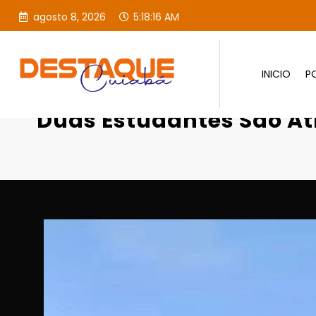
agosto 8, 2026
5:18:17 AM
INICIO
PO
Página inicial
EDUCAÇÃO
Duas Estud
Duas Estudantes São At