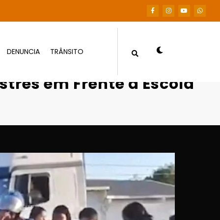
DENUNCIA
TRÂNSITO
res em Frente a Escola em Várzea Grande
tres em Frente a Escola