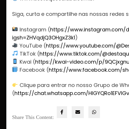
Siga, curta e compartilhe nas nossas redes s
Instagram (
https://www.instagram.com/d
igsh=ZHVqdjQ3OHgxZ3k1
)
YouTube (
https://www.youtube.com/@De
TikTok (
https://www.tiktok.com/@destaqu
Kwai (
https://kwai-video.com/p/9QCjxgn
Facebook (
https://www.facebook.com/sh
Clique para entrar no nosso Grupo de W
(
https://chat.whatsapp.com/HlGYQRo1EFVIG
Share This Content: