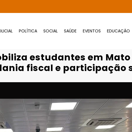
LICIAL
POLÍTICA
SOCIAL
SAÚDE
EVENTOS
EDUCAÇÃO
Página inicial
Destaques
tudantes em Mato Grosso com foco em cidada
obiliza estudantes em Mato
ania fiscal e participação 