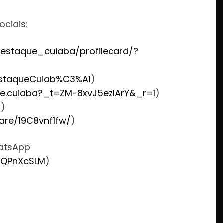
ociais:
estaque_cuiaba/profilecard/?
staqueCuiab%C3%A1
)
e.cuiaba?_t=ZM-8xvJ5ezlArY&_r=1
)
u
)
are/19C8vnf1fw/
)
hatsApp
vQPnXcSLM
)