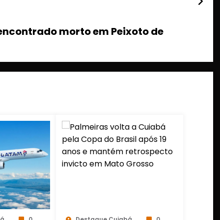
 encontrado morto em Peixoto de
bá
0
Destaque Cuiabá
0