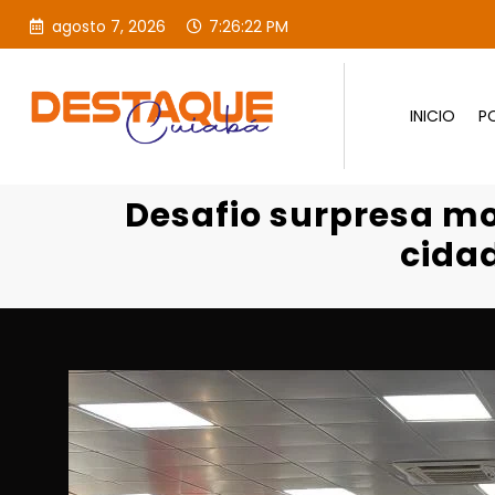
agosto 7, 2026
7:26:23 PM
INICIO
PO
Desafio surpresa mobiliza es
Desafio surpresa m
cidad