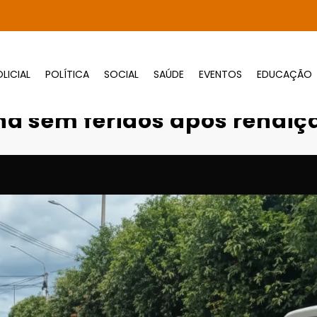
LICIAL
POLÍTICA
SOCIAL
SAÚDE
EVENTOS
EDUCAÇÃO
Crise no Ciretran termina sem feridos após 
na sem feridos após rendiç