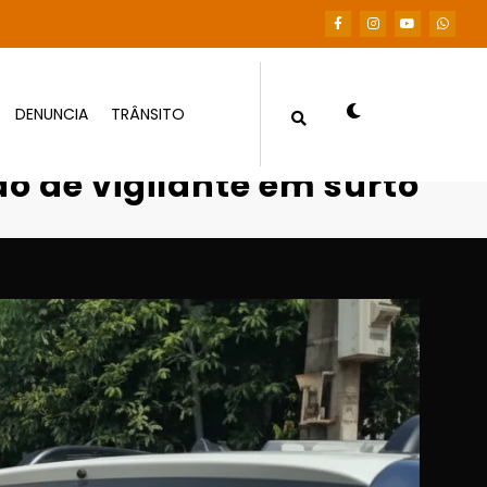
DENUNCIA
TRÂNSITO
rendição de vigilante em surto
ão de vigilante em surto