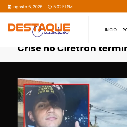
agosto 6, 2026
5:02:52 PM
INICIO
PO
Página inicial
Destaques
Crise no Ciretran termi