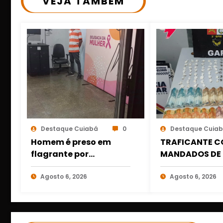
VEJA TAMBÉM
Destaque Cuiabá
0
Destaque Cuia
Homem é preso em
TRAFICANTE C
flagrante por
MANDADOS DE 
descumprir medida
PRESO COM DR
protetiva em Cuiabá
Agosto 6, 2026
DINHEIRO NO 1º
Agosto 6, 2026
após acionamento de
MARÇO EM CU
botão do pânico