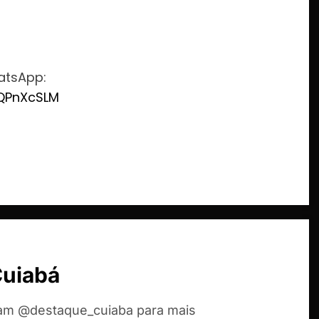
atsApp:
vQPnXcSLM
Cuiabá
ram @destaque_cuiaba para mais