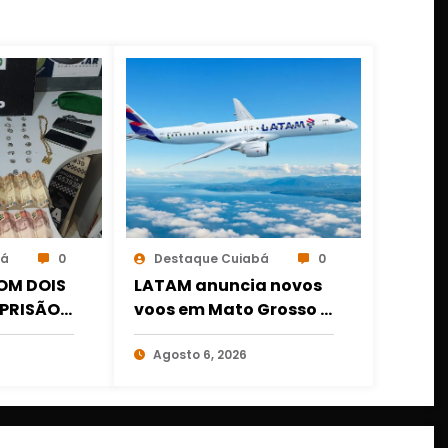
bá
0
Destaque Cuiabá
0
OM DOIS
LATAM anuncia novos
PRISÃO É
voos em Mato Grosso e
OGAS E
amplia conexões a
 DE
partir de Cuiabá e
Agosto 6, 2026
IABÁ
Rondonópolis