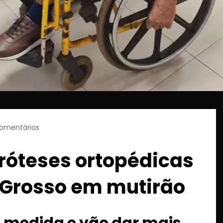
omentários
próteses ortopédicas
 Grosso em mutirão
ob medida e vão dar mais