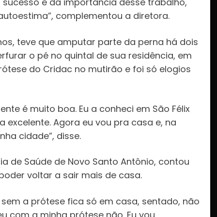
 sucesso e da importância desse trabalho,
autoestima”, complementou a diretora.
nos, teve que amputar parte da perna há dois
furar o pé no quintal de sua residência, em
rótese do Cridac no mutirão e foi só elogios
ente é muito boa. Eu a conheci em São Félix
a excelente. Agora eu vou pra casa e, na
nha cidade”, disse.
ria de Saúde de Novo Santo Antônio, contou
 poder voltar a sair mais de casa.
 sem a prótese fica só em casa, sentado, não
eu com a minha prótese não. Eu vou