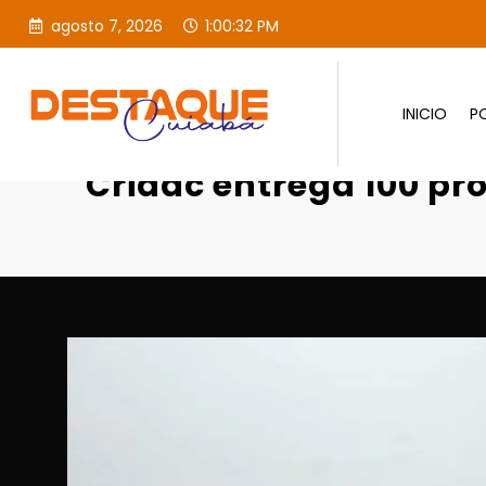
agosto 7, 2026
1:00:33 PM
INICIO
PO
Página inicial
SOCIAL
Crida
Cridac entrega 100 pr