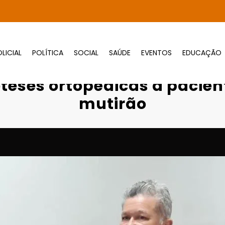
LICIAL
POLÍTICA
SOCIAL
SAÚDE
EVENTOS
EDUCAÇÃO
c entrega 100 próteses ortopédicas a paci
óteses ortopédicas a pacie
mutirão