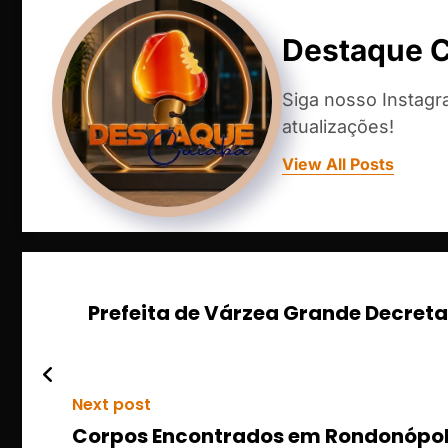
Destaque 
Siga nosso Instag
atualizações!
View All Posts
Prefeita de Várzea Grande Decre
Next post
Corpos Encontrados em Rondonópoli