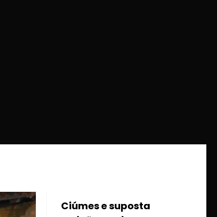
posta
Pai é executado a tiros