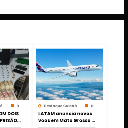
bá
0
Destaque Cuiabá
0
OM DOIS
LATAM anuncia novos
PRISÃO É
voos em Mato Grosso e
OGAS E
amplia conexões a