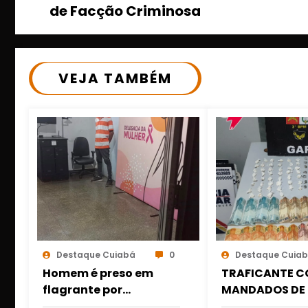
de Facção Criminosa
VEJA TAMBÉM
Destaque Cuiabá
0
Destaque Cuia
Homem é preso em
TRAFICANTE C
flagrante por
MANDADOS DE 
descumprir medida
PRESO COM DR