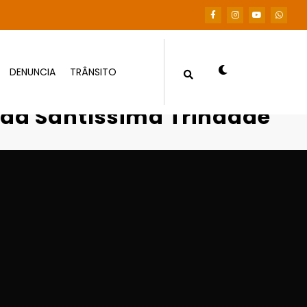
DENUNCIA
TRÂNSITO
a Bela da Santíssima Trindade
 da Santíssima Trindade