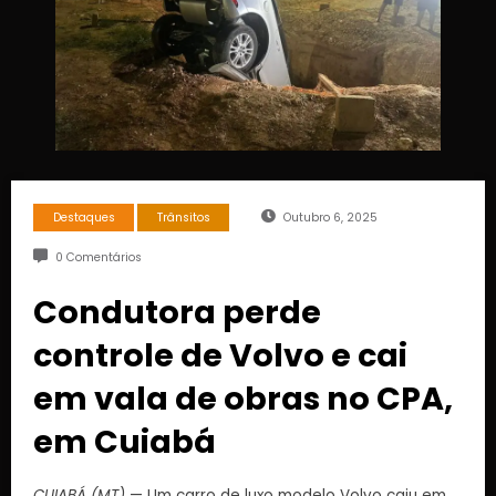
Destaques
Trânsitos
Outubro 6, 2025
0 Comentários
Condutora perde
controle de Volvo e cai
em vala de obras no CPA,
em Cuiabá
CUIABÁ (MT)
— Um carro de luxo modelo Volvo caiu em