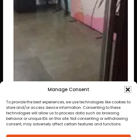
Manage Consent
To provide the best experiences, we use technologies like cookies to
store and/or access device information. Consenting to these
technologies will allow us to process data such as browsing
behavior or unique IDs on this site. Not consenting or withdrawing
Homem é preso em flagrante por descumprir
consent, may adversely affect certain features and functions.
medida protetiva em Cuiabá após
acionamento de botão do pânico