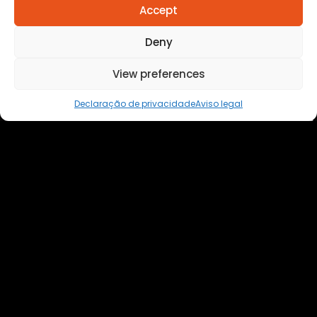
Accept
Deny
Anuncie
View preferences
aqui
Faça sua
Declaração de privacidade
Aviso legal
Denuncia
Politica de
privacidade
Todos os direitos reservados a Destaque Cuiabá
MT | 2025
Desenvolvido por Cafecursinho - soluções digitais