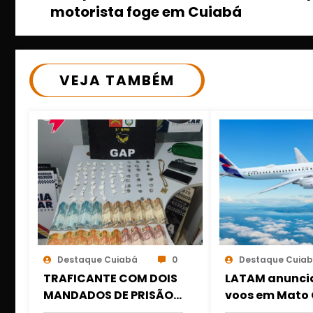
motorista foge em Cuiabá
VEJA TAMBÉM
Destaque Cuiabá
0
Destaque Cuia
TRAFICANTE COM DOIS
LATAM anunci
MANDADOS DE PRISÃO É
voos em Mato 
PRESO COM DROGAS E
amplia conexõ