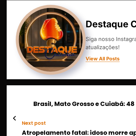
Destaque 
Siga nosso Instag
atualizações!
View All Posts
Brasil, Mato Grosso e Cuiabá: 4
Next post
Atropelamento fatal: idoso morre ap