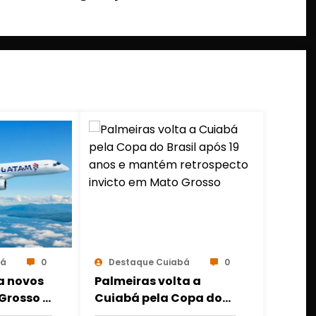
bá
0
Destaque Cuiabá
0
a novos
Palmeiras volta a
Grosso e
Cuiabá pela Copa do
es a
Brasil após 19 anos e