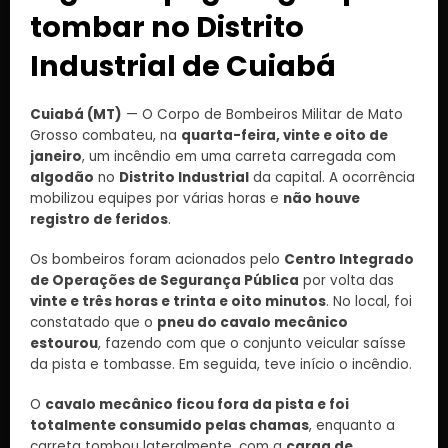
tombar no Distrito
Industrial de Cuiabá
Cuiabá (MT)
— O Corpo de Bombeiros Militar de Mato
Grosso combateu, na
quarta-feira, vinte e oito de
janeiro
, um incêndio em uma carreta carregada com
algodão
no
Distrito Industrial
da capital. A ocorrência
mobilizou equipes por várias horas e
não houve
registro de feridos
.
Os bombeiros foram acionados pelo
Centro Integrado
de Operações de Segurança Pública
por volta das
vinte e três horas e trinta e oito minutos
. No local, foi
constatado que o
pneu do cavalo mecânico
estourou
, fazendo com que o conjunto veicular saísse
da pista e tombasse. Em seguida, teve início o incêndio.
O
cavalo mecânico ficou fora da pista e foi
totalmente consumido pelas chamas
, enquanto a
carreta tombou lateralmente, com a
carga de