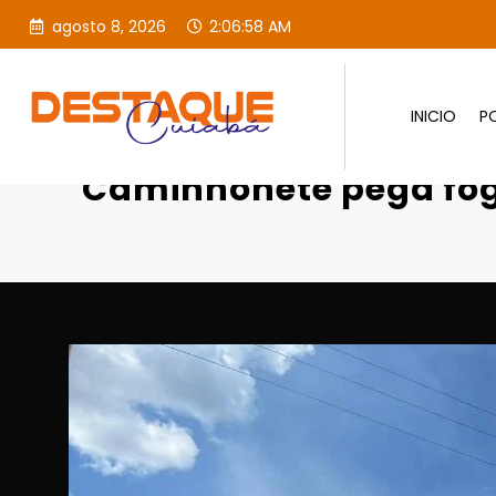
agosto 8, 2026
2:06:59 AM
INICIO
PO
Página inicial
Destaques
Ca
Caminhonete pega fog