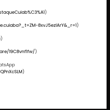
staqueCuiab%C3%A1
)
e.cuiaba?_t=ZM-8xvJ5ezlArY&_r=1
)
u
)
are/19C8vnf1fw/
)
hatsApp
vQPnXcSLM
)