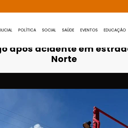
LICIAL
POLÍTICA
SOCIAL
SAÚDE
EVENTOS
EDUCAÇÃO
minhonete pega fogo após acidente em est
o após acidente em estrada
Norte