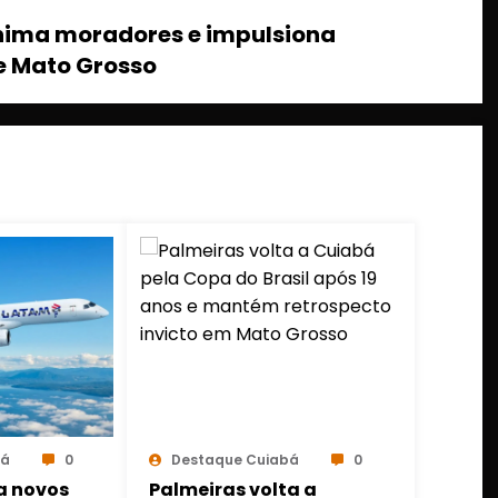
 anima moradores e impulsiona
e Mato Grosso
bá
0
Destaque Cuiabá
0
a novos
Palmeiras volta a