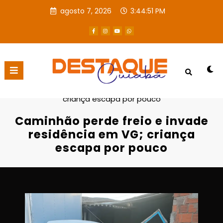
agosto 7, 2026
3:44:53 PM
Página inicial
Destaques
Caminhão perde freio e invade residência em VG;
criança escapa por pouco
Caminhão perde freio e invade
residência em VG; criança
escapa por pouco