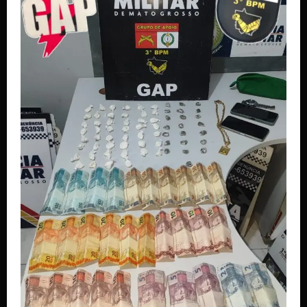
LATAM anuncia novos voos em Mato Grosso e
amplia conexões a partir de Cuiabá e
Rondonópolis
Anuncie
aqui
Faça sua
Denuncia
Politica de
privacidade