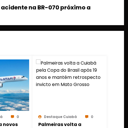
 acidente na BR-070 próximo a
bá
0
Destaque Cuiabá
0
a novos
Palmeiras volta a