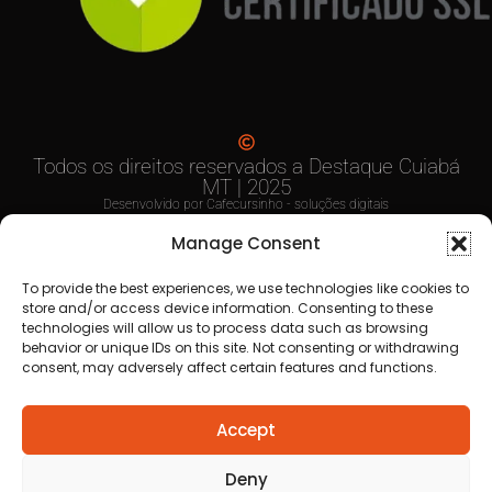
Anuncie
aqui
Faça sua
Denuncia
Politica de
privacidade
Manage Consent
To provide the best experiences, we use technologies like cookies to
store and/or access device information. Consenting to these
technologies will allow us to process data such as browsing
behavior or unique IDs on this site. Not consenting or withdrawing
consent, may adversely affect certain features and functions.
Todos os direitos reservados a Destaque Cuiabá
MT | 2025
Accept
Desenvolvido por Cafecursinho - soluções digitais
Deny