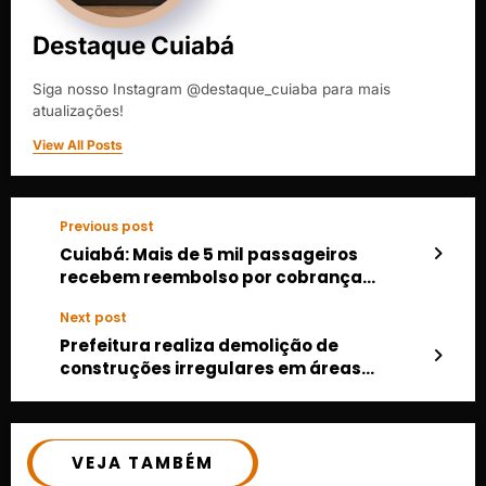
Destaque Cuiabá
Siga nosso Instagram @destaque_cuiaba para mais
atualizações!
View All Posts
Previous post
Cuiabá: Mais de 5 mil passageiros
recebem reembolso por cobrança
indevida no transporte público de
Next post
domingo
Prefeitura realiza demolição de
construções irregulares em áreas
públicas da Morada da Serra
VEJA TAMBÉM