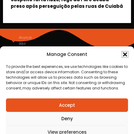
abá
Manage Consent
To provide the best experiences, we use technologies like cookies to
store and/or access device information. Consenting to these
technologies will allow us to process data such as browsing
behavior or unique IDs on this site. Not consenting or withdrawing
consent, may adversely affect certain features and functions.
Accept
Homem é preso em flagrante por descumprir
medida protetiva em Cuiabá após
Deny
acionamento de botão do pânico
View preferences