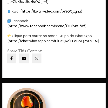
_t=ZM-8xvJ5ezlArY&_r=1
)
Kwai (
https://kwai-video.com/p/9QCjxgnu
)
Facebook
(
https://www.facebook.com/share/19C8vnf1fw/
)
Clique para entrar no nosso Grupo de WhatsApp
(
https://chat.whatsapp.com/HlGYQRo1EFVIGvQPnXcSLM
)
Share This Content: