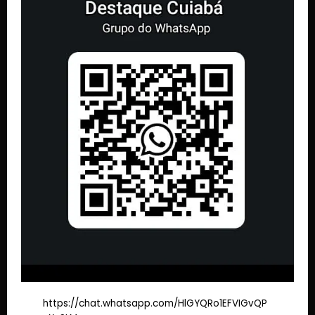
https://chat.whatsapp.com/HlGYQRo1EFVIGvQP