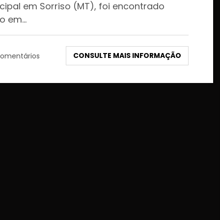
cipal em Sorriso (MT), foi encontrado
o em…
CONSULTE MAIS INFORMAÇÃO
omentários