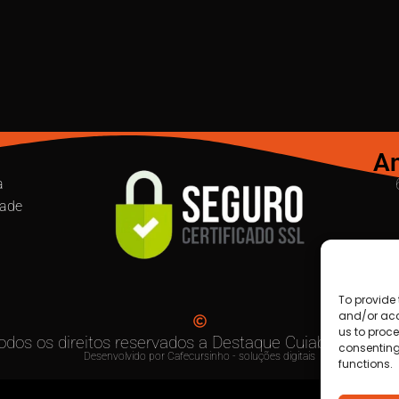
An
a
dade
To provide 
and/or acc
us to proce
odos os direitos reservados a Destaque Cuiabá MT | 20
consenting
Desenvolvido por Cafecursinho - soluções digitais
functions.