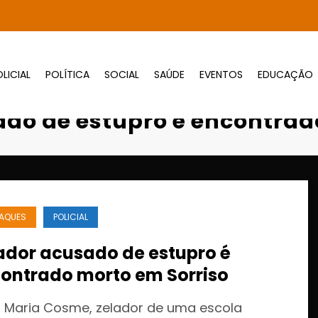
LICIAL
POLÍTICA
SOCIAL
SAÚDE
EVENTOS
EDUCAÇÃO
Zelador acusado de estupro é encontrado 
ado de estupro é encontrad
AQUES
POLICIAL
ador acusado de estupro é
ontrado morto em Sorriso
 Maria Cosme, zelador de uma escola