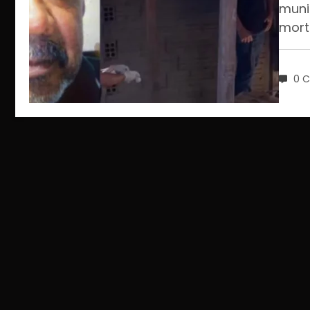
muni
mort
0 C