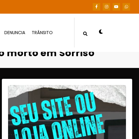
DENUNCIA
TRÂNSITO
morto em Sorriso
o morto em Sorriso