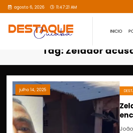
agosto 6, 2026
11:47:22 AM
INICIO
PO
Página inicial
Tag: Zelador acus
julho 14, 2025
DEST
Zel
enc
João