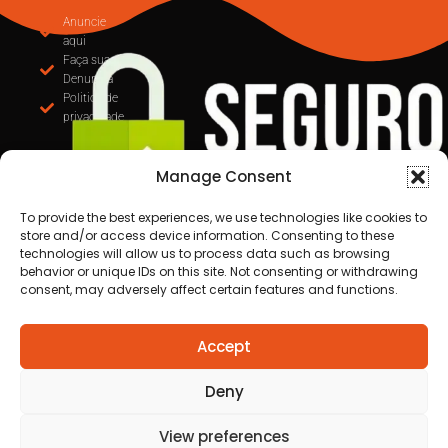
Anuncie
aqui
Faça sua
Denuncia
Politica de
privacidade
Manage Consent
To provide the best experiences, we use technologies like cookies to
store and/or access device information. Consenting to these
technologies will allow us to process data such as browsing
behavior or unique IDs on this site. Not consenting or withdrawing
consent, may adversely affect certain features and functions.
Todos os direitos reservados a Destaque Cuiabá
Accept
MT | 2025
Desenvolvido por Cafecursinho - soluções digitais
Deny
View preferences