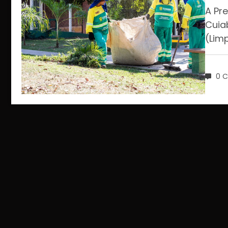
ate
A Pr
Cuia
(Lim
0 C