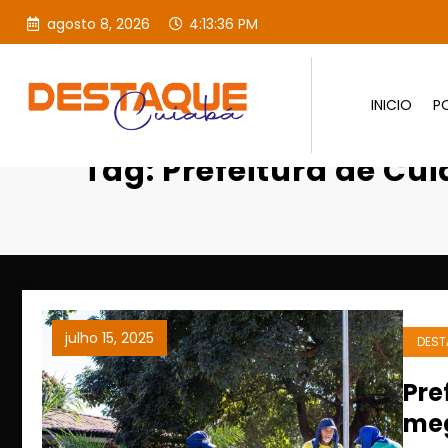
agosto 8, 2026
4:13:37 PM
INICIO
PO
Página inicial
Prefeitura 
Tag: Prefeitura de Cu
julho 15, 2025
DEST
Pre
meg