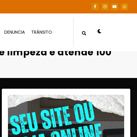
DENUNCIA
TRÂNSITO
 atende 100 praças na capital
e limpeza e atende 100