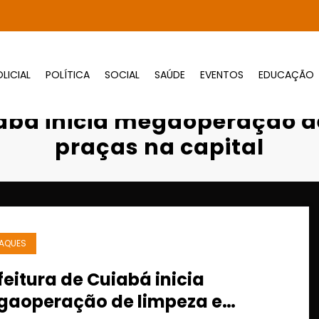
LICIAL
POLÍTICA
SOCIAL
SAÚDE
EVENTOS
EDUCAÇÃO
de Cuiabá inicia megaoperação de limpeza e
iabá inicia megaoperação d
praças na capital
AQUES
feitura de Cuiabá inicia
aoperação de limpeza e