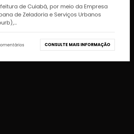
nde 100 praças na capital
efeitura de Cuiabá, por meio da Empresa
bana de Zeladoria e Serviços Urbanos
purb),…
CONSULTE MAIS INFORMAÇÃO
omentários