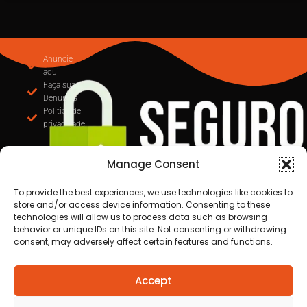
Anuncie
aqui
Faça sua
Denuncia
Politica de
privacidade
Manage Consent
To provide the best experiences, we use technologies like cookies to
store and/or access device information. Consenting to these
technologies will allow us to process data such as browsing
behavior or unique IDs on this site. Not consenting or withdrawing
consent, may adversely affect certain features and functions.
Todos os direitos reservados a Destaque Cuiabá
Accept
MT | 2025
Desenvolvido por Cafecursinho - soluções digitais