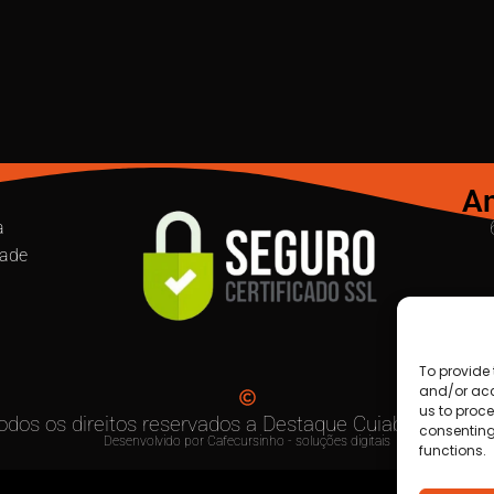
An
a
dade
To provide 
and/or acc
us to proce
odos os direitos reservados a Destaque Cuiabá MT | 20
consenting
Desenvolvido por Cafecursinho - soluções digitais
functions.