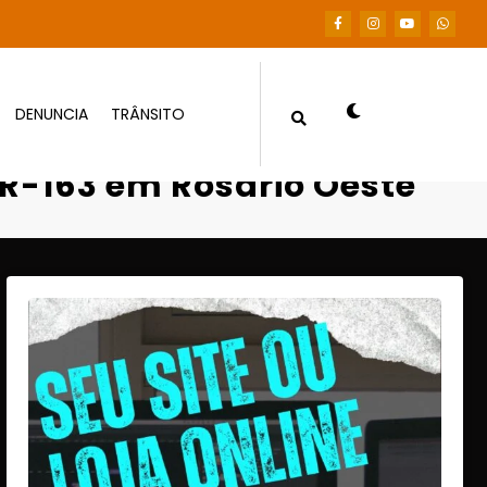
DENUNCIA
TRÂNSITO
163 em Rosário Oeste
R-163 em Rosário Oeste