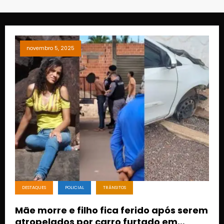
novembro 5, 2025
DESTAQUES
POLICIAL
TRÂNSITOS
Mãe morre e filho fica ferido após serem
atropelados por carro furtado em