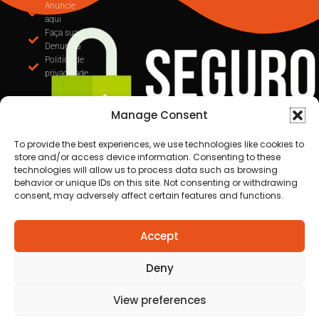
Anuncie
aqui
Faça sua
Denuncia
Politica de
privacidade
Manage Consent
To provide the best experiences, we use technologies like cookies to
store and/or access device information. Consenting to these
technologies will allow us to process data such as browsing
behavior or unique IDs on this site. Not consenting or withdrawing
consent, may adversely affect certain features and functions.
Todos os direitos reservados a Destaque Cuiabá
Accept
MT | 2025
Desenvolvido por Cafecursinho - soluções digitais
Deny
View preferences