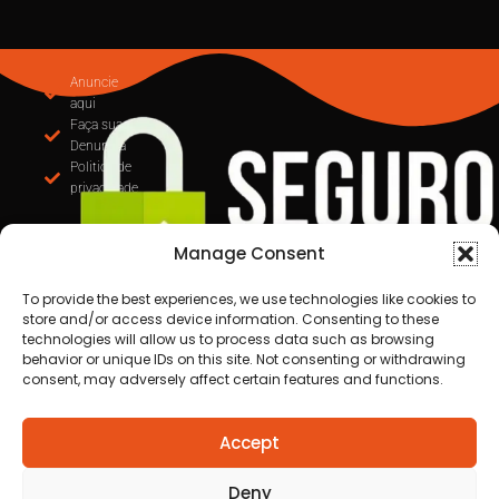
Anuncie
aqui
Faça sua
Denuncia
Politica de
privacidade
Manage Consent
To provide the best experiences, we use technologies like cookies to
store and/or access device information. Consenting to these
technologies will allow us to process data such as browsing
behavior or unique IDs on this site. Not consenting or withdrawing
consent, may adversely affect certain features and functions.
Todos os direitos reservados a Destaque Cuiabá
Accept
MT | 2025
Desenvolvido por Cafecursinho - soluções digitais
Deny