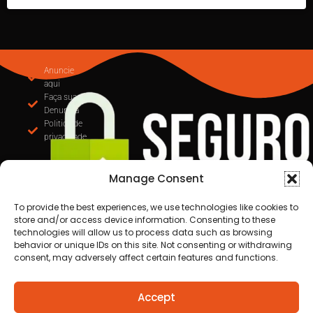
Anuncie
aqui
Faça sua
Denuncia
Politica de
privacidade
Manage Consent
To provide the best experiences, we use technologies like cookies to
store and/or access device information. Consenting to these
technologies will allow us to process data such as browsing
behavior or unique IDs on this site. Not consenting or withdrawing
consent, may adversely affect certain features and functions.
Todos os direitos reservados a Destaque Cuiabá
Accept
MT | 2025
Desenvolvido por Cafecursinho - soluções digitais