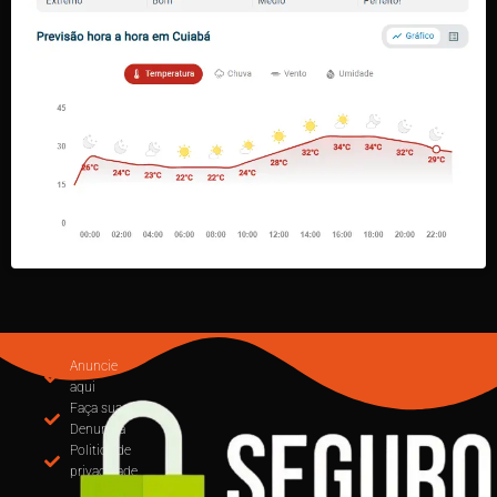
Anuncie
aqui
Faça sua
Denuncia
Politica de
privacidade