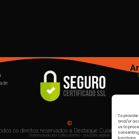
An
a
dade
To provide 
and/or acc
us to proce
odos os direitos reservados a Destaque Cuiabá MT | 20
consenting
Desenvolvido por Cafecursinho - soluções digitais
functions.