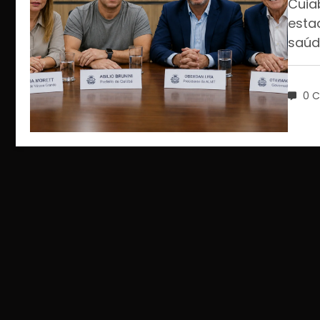
Cuia
esta
saúd
0 C