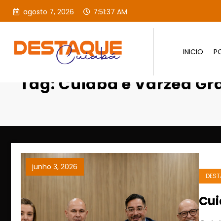
agosto 7, 2026
7:51:38 AM
INICIO
PO
Página inicial
Cuiabá e Várzea G
Tag: Cuiabá e Várzea Gr
junho 3, 2026
DEST
Cui