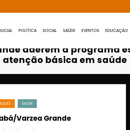
LICIAL
POLÍTICA
SOCIAL
SAÚDE
EVENTOS
EDUCAÇÃO
rande aderem a programa estadual para fo
ande aderem a programa es
atenção básica em saúde
AQUES
SAÚDE
abá/Varzea Grande