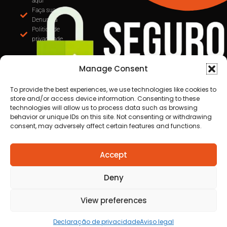
aqui
Faça sua
Denuncia
Politica de
privacidade
Manage Consent
To provide the best experiences, we use technologies like cookies to
store and/or access device information. Consenting to these
technologies will allow us to process data such as browsing
behavior or unique IDs on this site. Not consenting or withdrawing
consent, may adversely affect certain features and functions.
Todos os direitos reservados a Destaque Cuiabá
Accept
MT | 2025
Desenvolvido por Cafecursinho - soluções digitais
Deny
View preferences
Declaração de privacidade
Aviso legal